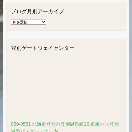
ブログ月別アーカイブ
ブ
ロ
グ
月
登別ゲートウェイセンター
別
ア
ー
カ
イ
ブ
059-0551 北海道登別市登別温泉町26 道南バス登別
温泉バスターミナル内