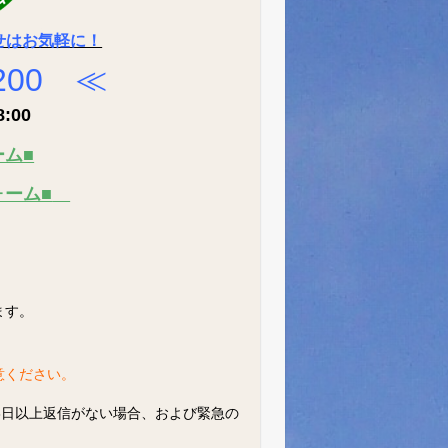
せはお気軽に！
2200 ≪
:00
ーム■
ォーム■
。
ます。
意ください。
3日以上返信がない場合、および緊急の