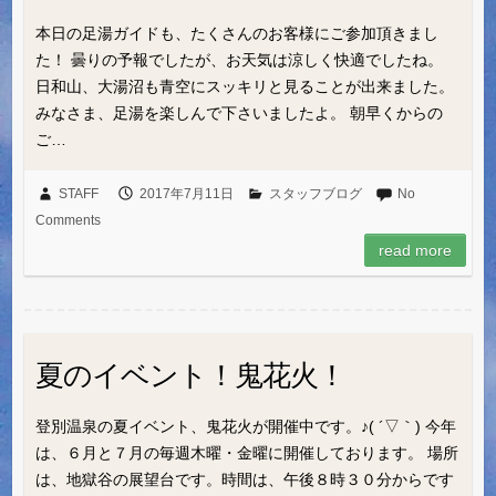
本日の足湯ガイドも、たくさんのお客様にご参加頂きまし
た！ 曇りの予報でしたが、お天気は涼しく快適でしたね。
日和山、大湯沼も青空にスッキリと見ることが出来ました。
みなさま、足湯を楽しんで下さいましたよ。 朝早くからの
ご…
STAFF
2017年7月11日
スタッフブログ
No
Comments
read more
夏のイベント！鬼花火！
登別温泉の夏イベント、鬼花火が開催中です。♪( ´▽｀) 今年
は、６月と７月の毎週木曜・金曜に開催しております。 場所
は、地獄谷の展望台です。時間は、午後８時３０分からです