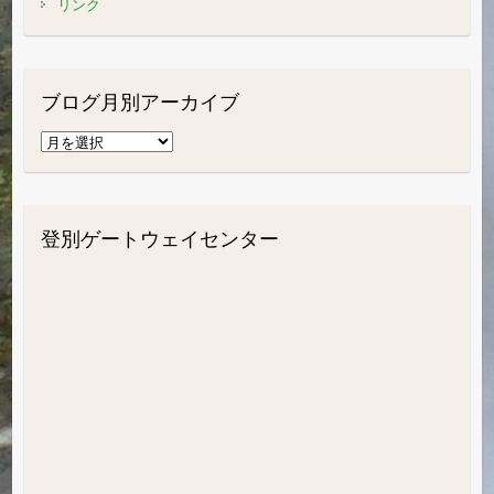
リンク
ブログ月別アーカイブ
ブ
ロ
グ
月
登別ゲートウェイセンター
別
ア
ー
カ
イ
ブ